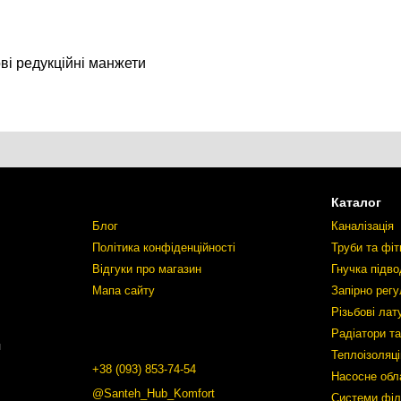
ві редукційні манжети
Каталог
Блог
Каналізація
Політика конфіденційності
Труби та фіт
Відгуки про магазин
Гнучка підво
Мапа сайту
Запірно рег
Різьбові лат
Радіатори т
я
Теплоізоляці
+38 (093) 853-74-54
Насосне обл
@Santeh_Hub_Komfort
Системи філ