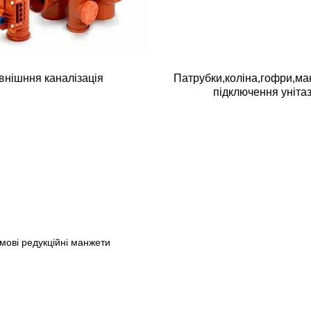
внішння каналізація
Патрубки,коліна,гофри,ма
підключення унітаз