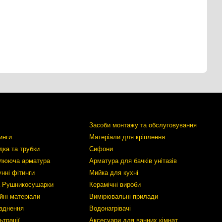
Засоби монтажу та обслуговування
инги
Матеріали для кріплення
дка та трубки
Сифони
улююча арматура
Арматура для бачків унітазів
унні фітинги
Мийка для кухні
а Рушникосушарки
Керамічні вироби
йні матеріали
Вимірювальні прилади
аднення
Водонагрівачі
ьтрації
Аксесуари для ванних кімнат