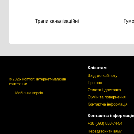
Трапи каналізаційні
Гумо
Клієнтам
Вхід до кабінету
© 2026 Komfort. Інтернет-магазин
Про нас
сантехніки.
Оплата і доставка
Мобільна версія
Обмін та повернення
Контактна інформація
Контактна інформаці
+38 (093) 853-74-54
Передзвонити вам?