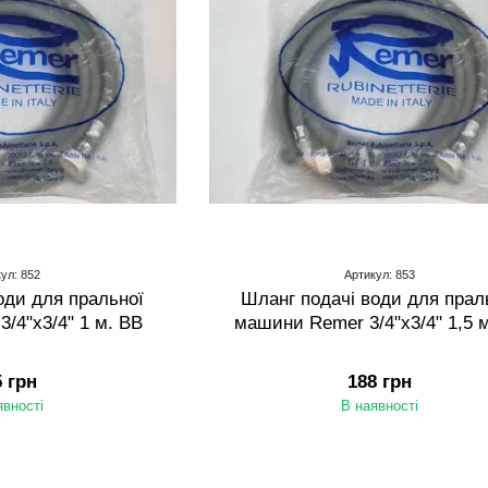
ул: 852
Артикул: 853
оди для пральної
Шланг подачі води для прал
/4"х3/4" 1 м. ВВ
машини Remer 3/4"х3/4" 1,5 
5 грн
188 грн
явності
В наявності