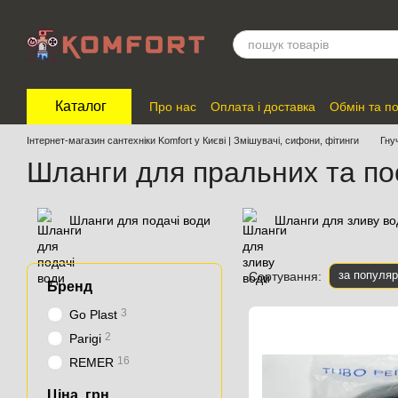
Перейти до основного контенту
Каталог
Про нас
Оплата і доставка
Обмін та п
Відгуки про магазин
Інтернет-магазин сантехніки Komfort у Києві | Змішувачі, сифони, фітинги
Гну
Шланги для пральних та п
Шланги для подачі води
Шланги для зливу во
за популяр
Сортування:
Бренд
3
Go Plast
2
Parigi
16
REMER
Ціна, грн