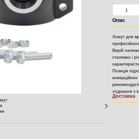
Опис
Хомут для в
професійного
Виріб належи
сталевих і р
характеристи
Позиція підх
комерційних 
рекомендуєть
з’єднання з 
Доставка