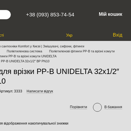
+38 (093) 853-74-54
Мій кошик
Вхід
ті
Укр
 сантехніки Komfort у Києві | Змішувачі, сифони, фітинги
Поліетиленова система
Поліетиленові фітинги PP-B та врізні хомути
тинги PP-B та врізні хомути UNIDELTA
и PP-B UNIDELTA 32х1/2″ ВР PN10
для врізки PP-B UNIDELTA 32х1/2″
10
Артикул: 3333
Написати відгук
Порівняти
В бажання
я відображення накопичувальної знижки