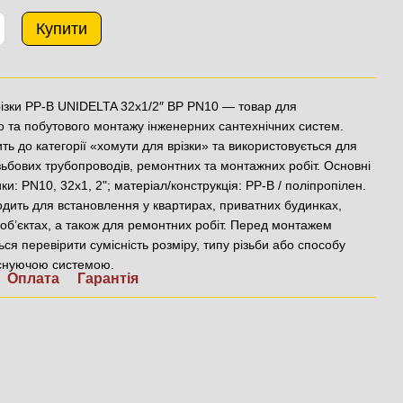
Купити
різки PP-B UNIDELTA 32х1/2″ ВР PN10 — товар для
 та побутового монтажу інженерних сантехнічних систем.
ть до категорії «хомути для врізки» та використовується для
ізьбових трубопроводів, ремонтних та монтажних робіт. Основні
ки: PN10, 32x1, 2"; матеріал/конструкція: PP-B / поліпропілен.
одить для встановлення у квартирах, приватних будинках,
об’єктах, а також для ремонтних робіт. Перед монтажем
ся перевірити сумісність розміру, типу різьби або способу
існуючою системою.
Оплата
Гарантія