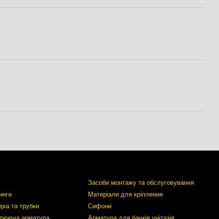
Засоби монтажу та обслуговування
инги
Матеріали для кріплення
дка та трубки
Сифони
улююча арматура
Арматура для бачків унітазів