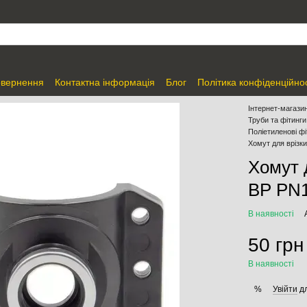
овернення
Контактна інформація
Блог
Політика конфіденційнос
Інтернет-магазин
Труби та фітинги
Поліетиленові фі
Хомут для врізк
Хомут 
ВР PN
В наявності
50 грн
В наявності
Увійти
дл
%