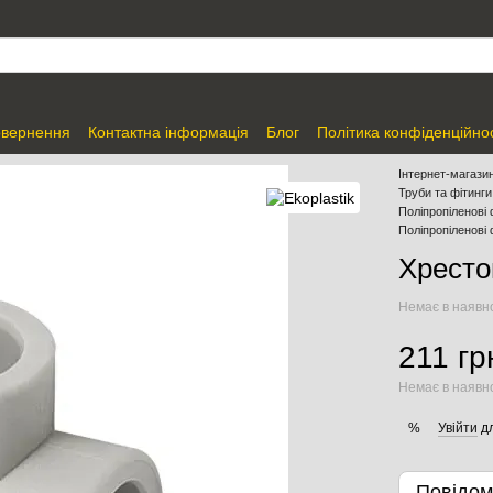
овернення
Контактна інформація
Блог
Політика конфіденційнос
Інтернет-магазин
Труби та фітинги
Поліпропіленові 
Поліпропіленові 
Хресто
Немає в наявн
211 гр
Немає в наявн
Увійти
дл
%
Повідом