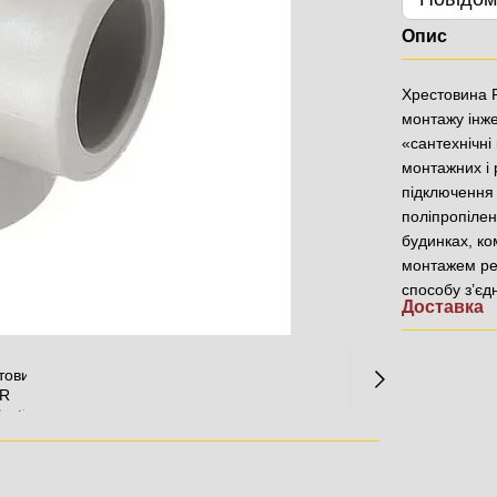
Опис
Хрестовина P
монтажу інже
«сантехнічні
монтажних і 
підключення 
поліпропілен
будинках, ко
монтажем рек
способу з’єд
Доставка