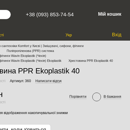
+38 (093) 853-74-54
Мій кошик
Вхід
ті
Укр
 сантехніки Komfort у Києві | Змішувачі, сифони, фітинги
Поліпропіленова (PPR) система
фітинги Wavin Ekoplastik (Чехія)
фітинги Wavin Ekoplastik (Чехія) Ekoplastik
Хрестовина PPR Ekoplastik 40
вина PPR Ekoplastik 40
ості
Артикул: 360
Написати відгук
н
Порівняти
В бажання
ості
я відображення накопичувальної знижки
ити, коли з'явиться