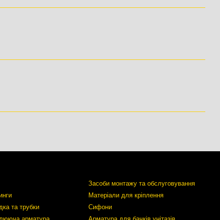
Засоби монтажу та обслуговування
инги
Матеріали для кріплення
дка та трубки
Сифони
улююча арматура
Арматура для бачків унітазів